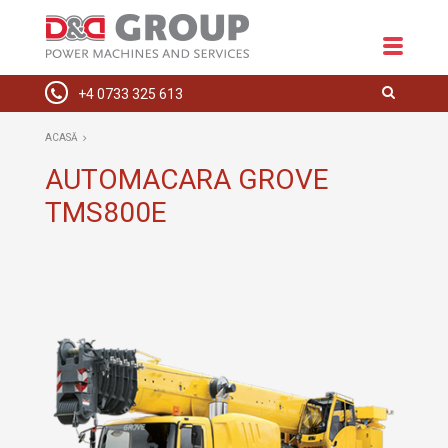
+4 0733 325 613
ACASĂ
ACASĂ
DESPRE NOI
AUTOMACARA GROVE
TMS800E
ECHIPAMENTE
SPAȚII COMERCIALE
INSTALAȚII ELECTRICE
HIDRAULICE
SERVICE
CONTACT