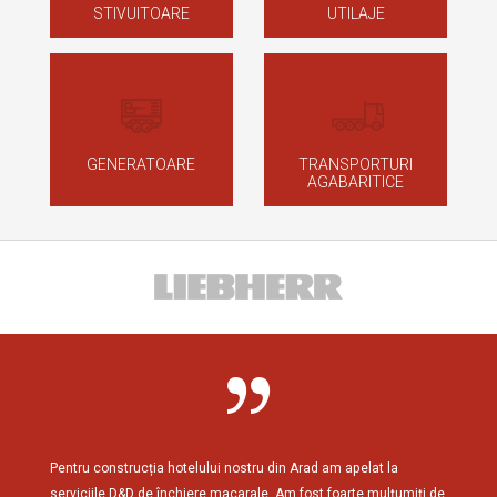
STIVUITOARE
UTILAJE
GENERATOARE
TRANSPORTURI
AGABARITICE
Pentru construcția hotelului nostru din Arad am apelat la
Am cola
serviciile D&D de închiere macarale. Am fost foarte mulțumiți de
reziden