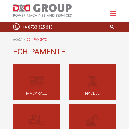
+4 0733 325 613
ACASĂ
ACASĂ
ECHIPAMENTE
DESPRE NOI
ECHIPAMENTE
ECHIPAMENTE
SPAȚII COMERCIALE
INSTALAȚII ELECTRICE
HIDRAULICE
MACARALE
NACELE
SERVICE
CONTACT