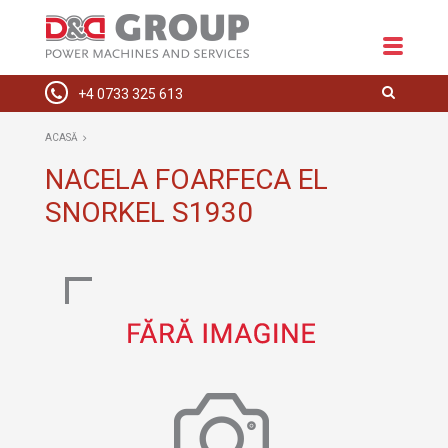
+4 0733 325 613
ACASĂ
ACASĂ
DESPRE NOI
NACELA FOARFECA EL
SNORKEL S1930
ECHIPAMENTE
SPAȚII COMERCIALE
INSTALAȚII ELECTRICE
HIDRAULICE
SERVICE
CONTACT