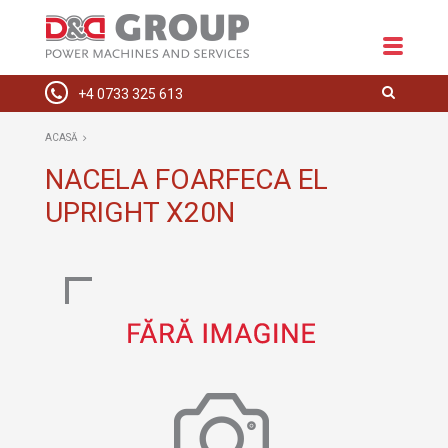
+4 0733 325 613
ACASĂ
ACASĂ
DESPRE NOI
NACELA FOARFECA EL
UPRIGHT X20N
ECHIPAMENTE
SPAȚII COMERCIALE
INSTALAȚII ELECTRICE
HIDRAULICE
SERVICE
CONTACT