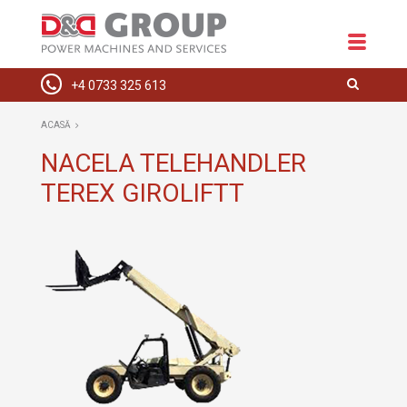
+4 0733 325 613
ACASĂ
ACASĂ
DESPRE NOI
NACELA TELEHANDLER
TEREX GIROLIFTT
ECHIPAMENTE
SPAȚII COMERCIALE
INSTALAȚII ELECTRICE
HIDRAULICE
SERVICE
CONTACT