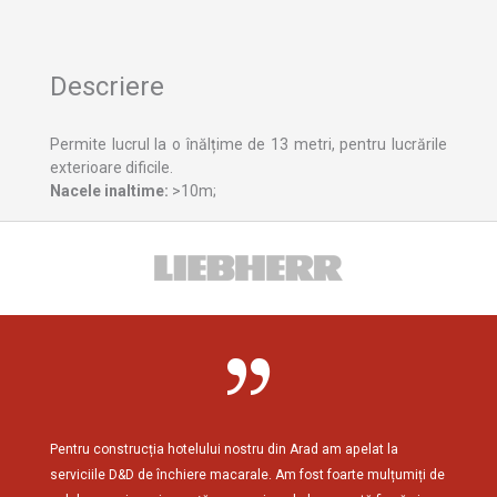
Descriere
Permite lucrul la o înălțime de 13 metri, pentru lucrările
exterioare dificile.
Nacele inaltime:
>10m;
Pentru construcția hotelului nostru din Arad am apelat la
Am cola
serviciile D&D de închiere macarale. Am fost foarte mulțumiți de
reziden