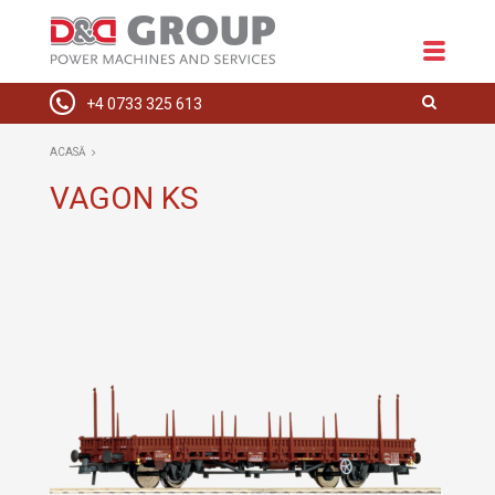
+4 0733 325 613
ACASĂ
ACASĂ
DESPRE NOI
VAGON KS
ECHIPAMENTE
SPAȚII COMERCIALE
INSTALAȚII ELECTRICE
HIDRAULICE
SERVICE
CONTACT