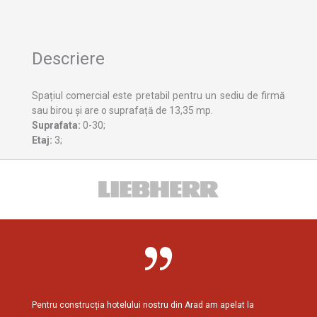
Descriere
Spațiul comercial este pretabil pentru un sediu de firmă
sau birou și are o suprafață de 13,35 mp.
Suprafata:
0-30;
Etaj:
3;
Pentru construcția hotelului nostru din Arad am apelat la
Am cola